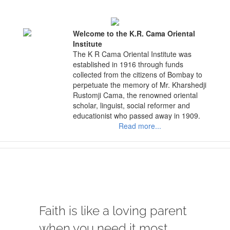
Skip
to
content
Welcome to the K.R. Cama Oriental
Institute
The K R Cama Oriental Institute was
established in 1916 through funds
collected from the citizens of Bombay to
perpetuate the memory of Mr. Kharshedji
Rustomji Cama, the renowned oriental
scholar, linguist, social reformer and
educationist who passed away in 1909.
Read more...
View
Larger
Faith is like a loving parent
Image
when you need it most