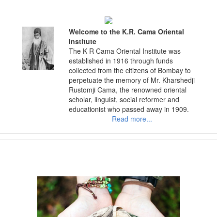
Skip
to
content
Welcome to the K.R. Cama Oriental
Institute
The K R Cama Oriental Institute was
established in 1916 through funds
collected from the citizens of Bombay to
perpetuate the memory of Mr. Kharshedji
Rustomji Cama, the renowned oriental
scholar, linguist, social reformer and
educationist who passed away in 1909.
Read more...
View
Larger
Image